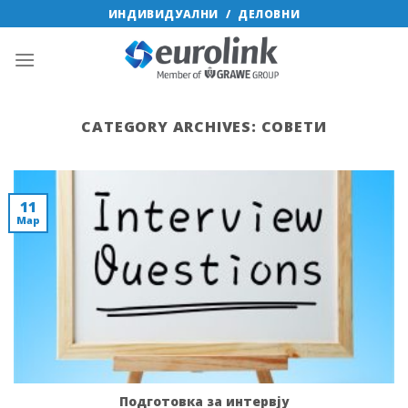
Skip
ИНДИВИДУАЛНИ
/
ДЕЛОВНИ
to
content
CATEGORY ARCHIVES:
СОВЕТИ
11
Мар
Подготовка за интервју