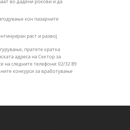
ааат во дадени рокови и да
лагодување кон пазарните
нтинуиран раст и развој
игурување, пратете кратка
ската адреса на Сектор за
се на следните телефони: 02/32 89
тивните конкурси за вработување