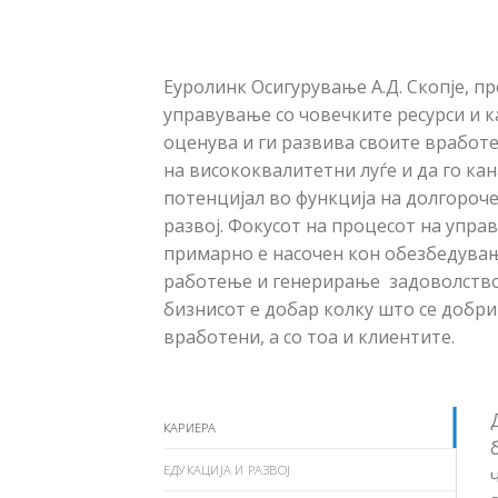
Еуролинк Осигурување А.Д. Скопје, п
управување со човечките ресурси и ка
оценува и ги развива своите вработе
на висококвалитетни луѓе и да го ка
потенцијал во функција на долгороч
развој. Фокусот на процесот на упра
примарно е насочен кон обезбедувањ
работење и генерирање задоволство
бизнисот е добар колку што се добр
вработени, а со тоа и клиентите.
КАРИЕРА
ЕДУКАЦИЈА И РАЗВОЈ