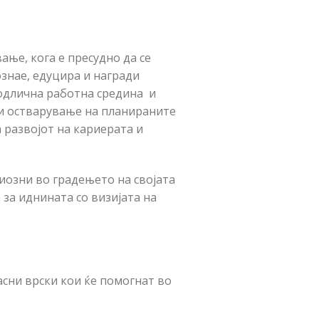
ње, кога е пресудно да се
знае, едуцира и награди
одлична работна средина и
жи остварување на планираните
 развојот на кариерата и
иозни во градењето на својата
 за иднината со визијата на
асни врски кои ќе помогнат во