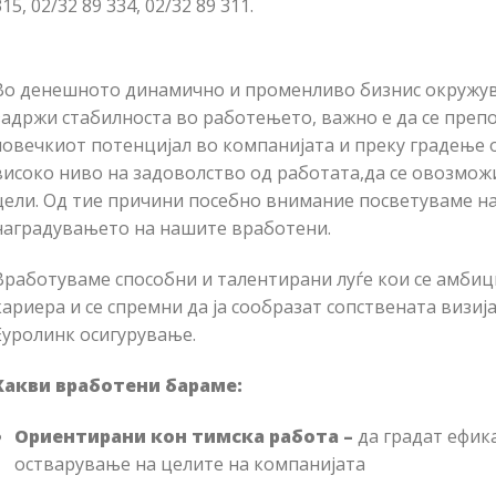
15, 02/32 89 334, 02/32 89 311.
Во денешното динамично и променливо бизнис окружува
задржи стабилноста во работењето, важно е да се препо
човечкиот потенцијал во компанијата и преку градење 
високо ниво на задоволство од работата,да се овозмо
цели. Од тие причини посебно внимание посветуваме на
наградувањето на нашите вработени.
Вработуваме способни и талентирани луѓе кои се амбиц
кариера и се спремни да ја сообразат сопствената визија
Еуролинк осигурување.
Какви вработени бараме:
Ориентирани кон тимска работа –
да градат ефик
остварување на целите на компанијата