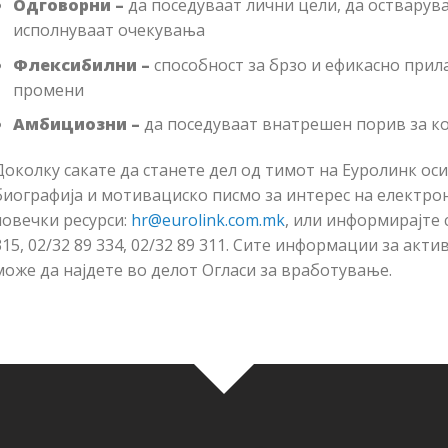
Одговорни –
да поседуваат лични цели, да остварув
исполнуваат очекувања
Флексибилни –
способност за брзо и ефикасно при
промени
Амбициозни –
да поседуваат внатрешен порив за ко
Доколку сакате да станете дел од тимот на Еуролинк ос
биографија и мотивациско писмо за интерес на електрон
човечки ресурси:
hr@eurolink.com.mk
, или информирајте 
315, 02/32 89 334, 02/32 89 311. Сите информации за ак
може да најдете во делот Огласи за вработување.