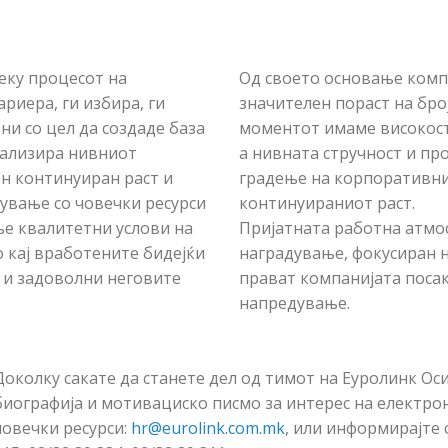
реку процесот на
Од своето основање комп
риера, ги избира, ги
значителен пораст на бро
ни со цел да создаде база
моментот имаме високост
нализира нивниот
а нивната стручност и пр
ен континуиран раст и
градење на корпоративни
вување со човечки ресурси
континуираниот раст.
е квалитетни услови на
Пријатната работна атмо
 кај вработените бидејќи
наградување, фокусиран н
и и задоволни неговите
прават компанијата посак
напредување.
Доколку сакате да станете дел од тимот на Еуролинк Ос
биографија и мотивациско писмо за интерес на електрон
човечки ресурси:
hr@eurolink.com.mk
, или информирајте 