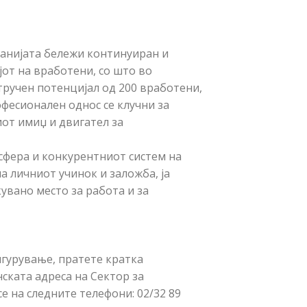
анијата бележи континуиран и
јот на вработени, со што во
ручен потенцијал од 200 вработени,
офесионален однос се клучни за
от имиџ и двигател за
сфера и конкурентниот систем на
а личниот учинок и заложба, ја
увано место за работа и за
игурување, пратете кратка
ската адреса на Сектор за
се на следните телефони: 02/32 89