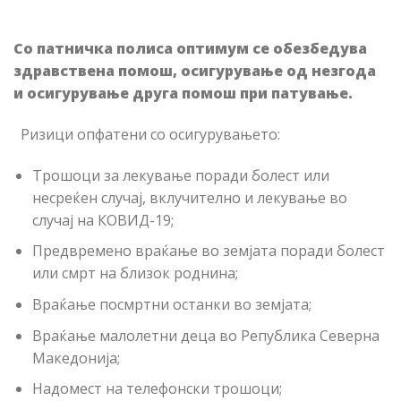
Со патничка полиса оптимум се обезбедува
здравствена помош, осигурување од незгода
и осигурување друга помош при патување.
Ризици опфатени со осигурувањето:
Трошоци за лекување поради болест или
несреќен случај, вклучително и лекување во
случај на КОВИД-19;
Предвремено враќање во земјата поради болест
или смрт на близок роднина;
Враќање посмртни останки во земјата;
Враќање малолетни деца во Република Северна
Македонија;
Надомест на телефонски трошоци;