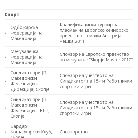
Спорт
Квалификациски турнир за
Одбојкарска
пласман на Европско сениорско
Федерација на
првенство за мажи Австрија-
Македонија
Чешка 2011
Мечувалечка
Спонзор на Европско првенство
Федерација на
во мечување “Skopje Master 2010”
Македонија
Синдикат при ЈП
Спонзор на учеството на
Македонски
Синдикатот на 15-ти Работнички
Железници –
спортски игри
Дирекција, Скопје
Синдикат при ЈП
Спонзор на учеството на
Македонски
Синдикатот на 15-ти Работнички
Железници – ЕТП,
спортски игри
Скопје
Вардар-
Кошаркарски Клуб,
Спонзорство
Скопје