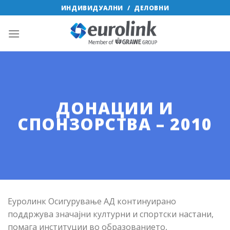
Skip
ИНДИВИДУАЛНИ
/
ДЕЛОВНИ
to
content
ДОНАЦИИ И
СПОНЗОРСТВА – 2010
Еуролинк Осигурување АД континуирано
поддржува значајни културни и спортски настани,
помага институции во образованието,