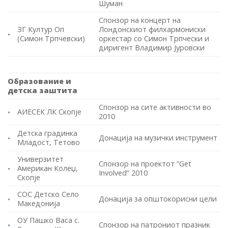
Шуман
Спонзор на концерт на
ЗГ Култур Оп
Лондонскиот филхармониски
(Симон Трпчевски)
оркестар со Симон Трпчески и
диригент Владимир Јуровски
Образование и
детска заштита
Спонзор на сите активности во
АИЕСЕК ЛК Скопје
2010
Детска градинка
Донација на музички инструмент
Младост, Тетово
Универзитет
Спонзор на проектот “Get
Американ Колеџ,
Involved” 2010
Скопје
СОС Детско Село
Донација за општокорисни цели
Македонија
ОУ Пашко Васа с.
Спонзор на патрониот празник