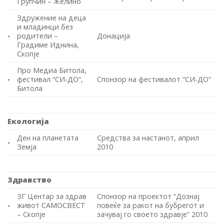
Групчин – Желино
Здружение на деца
и младинци без
родители –
Донација
Градиме Иднина,
Скопје
Про Медиа Битола,
фестивал “СИ-ДО”,
Спонзор на фестивалот “СИ-ДО”
Битола
Екологија
Ден на планетата
Средства за настанот, април
Земја
2010
Здравство
ЗГ Центар за здрав
Спонзор на проектот “Дознај
живот САМОСВЕСТ
повеќе за ракот на бубрегот и
– Скопје
зачувај го своето здравје” 2010