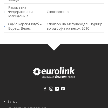
Ракометна
Федерација на
Спонзорство
Македонија
Одбојкарски Клуб –
Спонзор на Меѓународен турнир
Борец, Велес
во одбојка на песок 2010
За нас