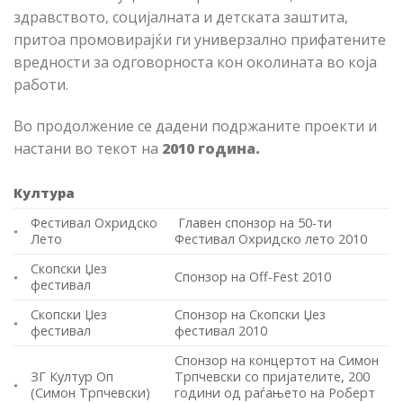
здравството, социјалната и детската заштита,
притоа промовирајќи ги универзално прифатените
вредности за одговорноста кон околината во која
работи.
Во продолжение се дадени подржаните проекти и
настани во текот на
2010 година
.
Култура
Фестивал Охридско
Главен спонзор на 50-ти
Лето
Фестивал Охридско лето 2010
Скопски Џез
Спонзор на Off-Fest 2010
фестивал
Скопски Џез
Спонзор на Скопски Џез
фестивал
фестивал 2010
Спонзор на концертот на Симон
ЗГ Култур Оп
Трпчевски со пријателите, 200
(Симон Трпчевски)
години од раѓањето на Роберт