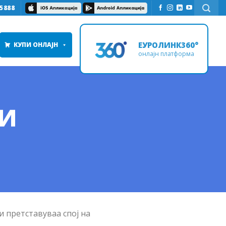
5888
ЕУРОЛИНК360°
КУПИ ОНЛАЈН
онлајн платформа
НИ
и претставуваа спој на