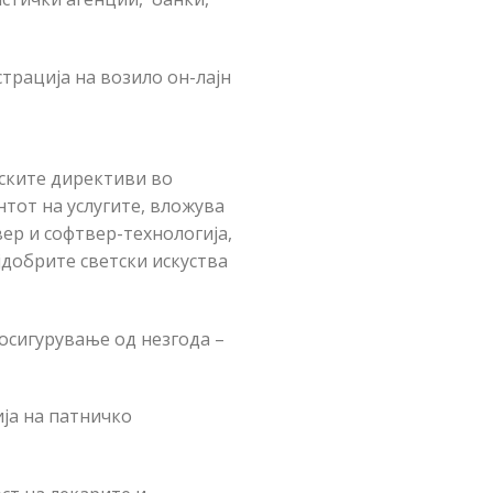
страција на возило он-лајн
ските директиви во
тот на услугите, вложува
ер и софтвер-технологија,
јдобрите светски искуства
осигурување од незгода –
ија на патничко