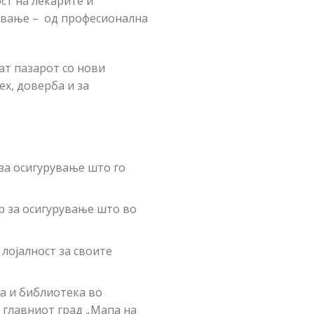
ст на лекарите и
рување – од професионална
ат пазарот со нови
х, доверба и за
за осигурување што го
р за осигурување што во
лојалност за своите
а и библиотека во
 главниот град „Мапа на