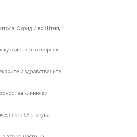
итола, Охрид и во Штип,
олку години се отворени
екарите и здравствените
орност за клинички
nvestment SA станува
на второ место на