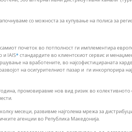
започнуваме со можноста за купување на полиса за реги
 самиот почеток во потполност ги имплементира европ
 и IAIS
*
стандардите во клиентскиот сервис и менаџмен
вршување на вработените, во најсофистицираната хардв
 развојот на осигурителниот пазар и ги инкорпорира на
 година, промовиравме нов вид ризик во колективното 
лести.
неколку месеци, развивме најголема мрежа за дистрибуц
ичките агенции во Република Македонија.