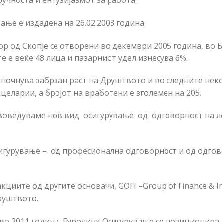
ручноста и ентузијазмот за работа.
ање е издадена на 26.02.2003 година.
 од Скопје се отворени во декември 2005 година, во Б
е е веќе 48 лица и пазарниот удел изнесува 6%.
 почнува забрзан раст на Друштвото и во следните нек
целарии, а бројот на вработени е зголемен на 205.
воведуваме нов вид осигурување од одговорност на л
игурување – од професионална одговорност и од одгов
кциите од другите основачи, GOFI –Group of Finance & I
руштвото.
 во 2011 година, Еуролинк Осигурување се позиционира 