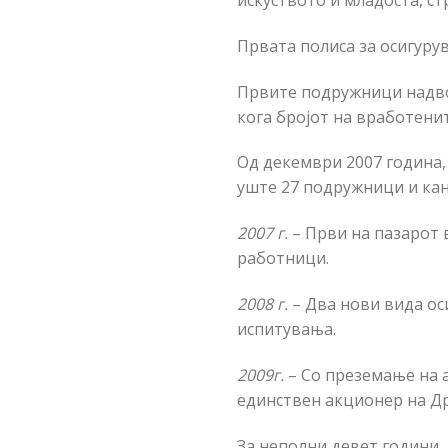
искуството и младоста, ст
Првата полиса за осигурув
Првите подружници надвор
кога бројот на вработенит
Од декември 2007 година,
уште 27 подружници и кан
2007 г.
– Први на пазарот 
работници.
2008 г.
– Два нови вида ос
испитувања.
2009г.
– Со преземање на а
единствен акционер на Д
За неполни девет години,