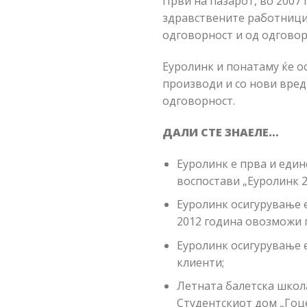
Први на пазарот, во 2007
здравствените работници,
одговорност и од одговор
Еуролинк и понатаму ќе о
производи и со нови вред
одговорност.
ДАЛИ СТЕ ЗНАЕЛЕ…
Еуролинк е прва и един
воспостави „Еуролинк 2
Еуролинк осигурување 
2012 година овозможи 
Еуролинк осигурување е
клиенти;
Летната балетска школ
Студентскиот дом „Гоце