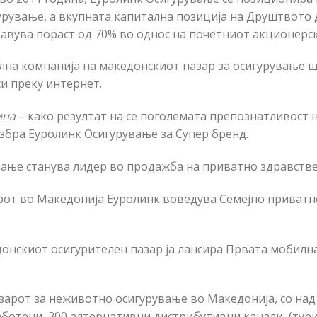
рување, а вкупната капитална позиција на Друштвото 
авува пораст од 70% во однос на почетниот акционерск
лна компанија на македонскиот пазар за осигурување 
и преку интернет.
ина
– како резултат на се поголемата препознатливост 
избра Еуролинк Осигурување за Супер бренд.
ување станува лидер во продажба на приватно здравств
зарот во Македонија Еуролинк воведува Семејно приват
едонскиот осигурителен пазар ја лансира Првата мобилн
пазарот за неживотно осигурување во Македонија, со на
аботени, 300 алтернативни дистрибутивни канали (тури