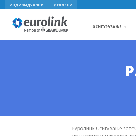
Skip
ИНДИВИДУАЛНИ
ДЕЛОВНИ
to
content
ОСИГУРУВАЊЕ
Р
Еуролинк Осигување започн