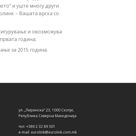
ето“ и уште многу други
олинк – Вашата врска со
осигурување и овозможува
првата година;
ање за 2015 година.
ул. „Пиринска“ 23, 1000 Скопје,
Република Северна Македонија
тел: +389 2 32 89 301
e-mail: eurolink@eurolink.com.mk