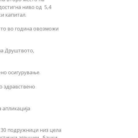
достигна ниво од 5,4
и капитал.
што во година овозможи
на Друштвото,
ено осигурување.
но здравствено
а апликација
д 30 подружници низ цела
стички агенции, банки,