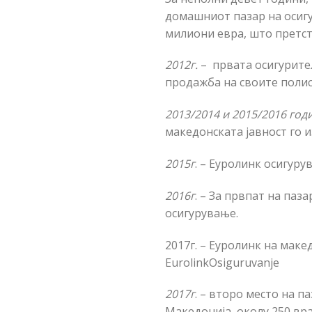
домашниот пазар на осигу
милиони евра, што претст
2012г.
– првата осигурите
продажба на своите полис
2013/2014 и 2015/2016 год
македонската јавност го 
2015г
. – Еуролинк осигур
2016г
. – За првпат на па
осигурување.
2017г. – Еуролинк на мак
EurolinkOsiguruvanje
2017г
. – второ место на 
Македонија, околу 250 вр