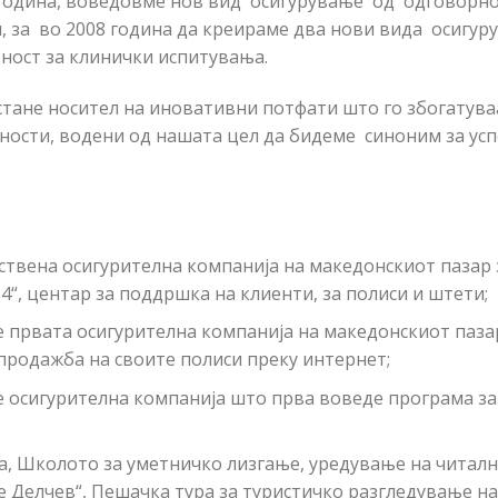
 година, воведовме нов вид осигурување од одговорно
 за во 2008 година да креираме два нови вида осигу
ност за клинички испитувања.
стане носител на иновативни потфати што го збогатува
ности, водени од нашата цел да бидеме синоним за успе
ствена осигурителна компанија на македонскиот пазар 
4“, центар за поддршка на клиенти, за полиси и штети;
е првата осигурителна компанија на македонскиот паза
продажба на своите полиси преку интернет;
 осигурителна компанија што прва воведе програма за 
а, Школото за уметничко лизгање, уредување на читалн
 Делчев“, Пешачка тура за туристичко разгледување на