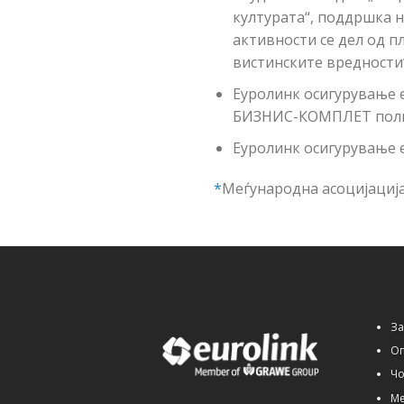
културата“, поддршка н
активности се дел од п
вистинските вредности“
Еуролинк осигурување 
БИЗНИС-КОМПЛЕТ полиси
Еуролинк осигурување е
*
Меѓународна асоцијација
За
Оп
Чо
Ме