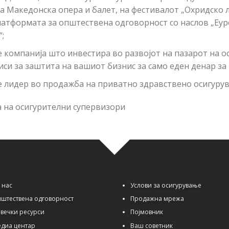
а Македонска опера и балет, на фестивалот „Охридско л
латформата за општествена одговорност со наслов „Еур
;
е компанија што инвестира во развојот на пазарот на 
 за заштита на вашиот бизнис за само еден денар за 
 лидер во продажба на приватно здравствено осигурув
 на осигурителни супервизори
 нас
Услови за осигурување
штествена одговорност
Продажна мрежа
вечки ресурси
Појмовник
диа центар
Ваш советник