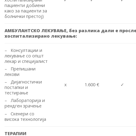
пациенти добиени
како за пациенти за
болнички престој)
АМБУЛАНТСКО ЛЕКУВАЊЕ, без разлика дали е просле
хоспитализирано лекување
:
– Консултации и
лекување со општ
лекар и специјалист
– Препишани
лекови
– Дијагностички
x
1.600 €
✓
постапки и
тестирање
– Лабораторија и
рендген зрачење
– Скенери со
висока технологија
ТЕРАПИИ