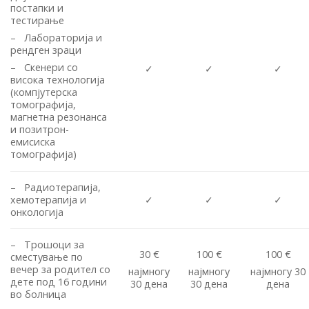
постапки и
тестирање
– Лабораторија и
рендген зраци
– Скенери со
✓
✓
✓
висока технологија
(компјутерска
томографија,
магнетна резонанса
и позитрон-
емисиска
томографија)
– Радиотерапија,
хемотерапија и
✓
✓
✓
онкологија
– Трошоци за
30 €
100 €
100 €
сместување по
вечер за родител со
најмногу
најмногу
најмногу 30
дете под 16 години
30 дена
30 дена
дена
во болница