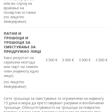
или во случај на
враќање на
посмртни останки
(по лице/по
евакуирање)
ПАТНИ И
ТРОШОЦИ И
ТРОШОЦИ ЗА
СМЕСТУВАЊЕ ЗА
ПРИДРУЖНО ЛИЦЕ
Како резултат на
3.500 €
3.500 €
3.500 €
3.500 €
сериозна незгода
или смрт на семеен
член (најмногу едно
лице)
(по лице/по
евакуирање)
Сите трошоци за сместување се ограничени на најмногу
15 дена и мора да претставуваат разумни и вообичаени
трошоци. Обесштетувањето на трошоци за повратно
патување важи само доколку настанале во првите три