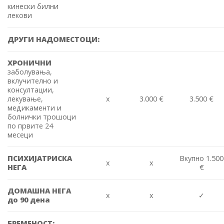
кинески билни
лекови
ДРУГИ НАДОМЕСТОЦИ
:
ХРОНИЧНИ
заболувања,
вклучително и
консултации,
лекување,
x
3.000 €
3.500 €
медикаменти и
болнички трошоци
по првите 24
месеци
ПСИХИЈАТРИСКА
Вкупно 1.500
x
x
НЕГА
€
ДОМАШНА НЕГА
x
x
✓
до 90 дена
БРЕМЕНОСТ: