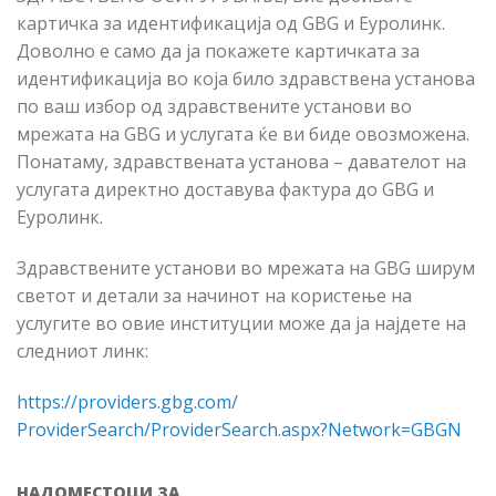
картичка за идентификација од GBG и Еуролинк.
Доволно е само да ја покажете картичката за
идентификација во која било здравствена установа
по ваш избор
од здравствените установи во
мрежата на
GBG
и услугата ќе ви биде овозможена.
Понатаму, здравствената установа – давателот на
услугата директно доставува фактура до GBG и
Еуролинк.
Здравствените установи во мрежата на
GBG
ширум
светот и детали за начинот на користење на
услугите во овие институции може да ја најдете на
следниот линк
:
https://providers.gbg.com/
ProviderSearch/ProviderSearch.
aspx?Network=GBGN
НАДОМЕСТОЦИ ЗА