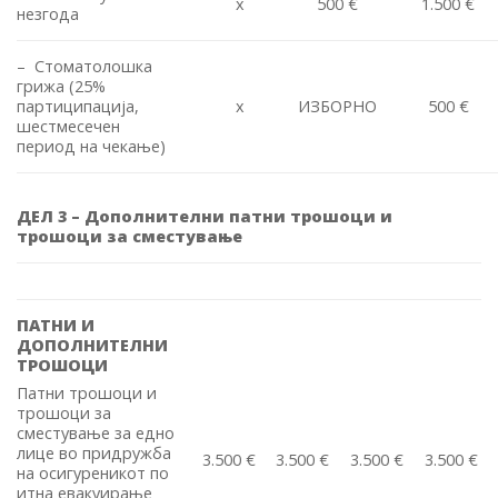
x
500 €
1.500 €
незгода
– Стоматолошка
грижа (25%
партиципација,
x
ИЗБОРНО
500 €
шестмесечен
период на чекање)
ДЕЛ 3
– Дополнителни патни трошоци и
трошоци за сместување
ПАТНИ И
ДОПОЛНИТЕЛНИ
ТРОШОЦИ
Патни трошоци и
трошоци за
сместување за едно
лице во придружба
3.500 €
3.500 €
3.500 €
3.500 €
на осигуреникот по
итна евакуирање