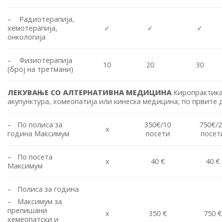
– Радиотерапија,
хемотерапија,
✓
✓
✓
онкологија
– Физиотерапија
10
20
30
(број на третмани)
ЛЕКУВАЊЕ СО АЛТЕРНАТИВНА МЕДИЦИНА
Киропрактика
акупунктура, хомеопатија или кинеска медицина, по првите
– По полиса за
350€/10
750€/
x
година Максимум
посети
посет
– По посета
x
40 €
40 €
Максимум
– Полиса за година
– Максимум за
препишани
x
350 €
750 €
хемеопатски и