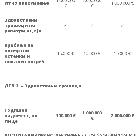
1.000.000
1.000.000
Итно евакуирање
1.000.000 €
€
€
Здравствени
трошоци по
✓
✓
✓
репатријација
Враќање на
посмртни
15.000 €
15.000 €
15.000 €
останки и
локален погреб
ДЕЛ 2
–
Здравствени трошоци
Годишен
1.000.000
надомест, по
100.000 €
2.000.000 €
€
лице
ХОСПИТАЛИЗИРАНО ЛЕКУВАЊЕ –
Сите болнички трошоци