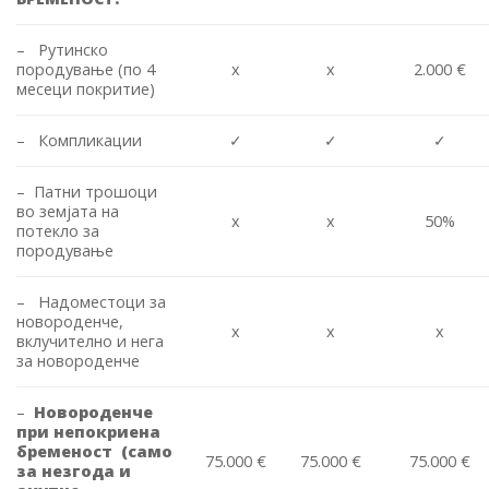
– Рутинско
породување (по 4
x
x
2.000 €
месеци покритие)
– Компликации
✓
✓
✓
– Патни трошоци
во земјата на
x
x
50%
потекло за
породување
– Надоместоци за
новороденче,
x
x
x
вклучително и нега
за новороденче
–
Новороденче
при непокриена
бременост (само
75.000 €
75.000 €
75.000 €
за незгода и