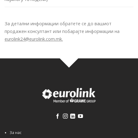
За детални информации обратете се до вашиот
продажен консултант или побарајте информации на
eurolink24@eurolink.com.mk
.
За нас