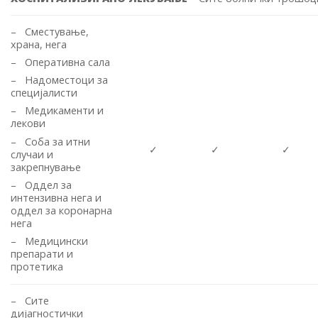
– Сместување,
храна, нега
– Оперативна сала
– Надоместоци за
специјалисти
– Медикаменти и
лекови
– Соба за итни
✓
✓
✓
случаи и
закрепнување
– Оддел за
интензивна нега и
оддел за коронарна
нега
– Медицински
препарати и
протетика
– Сите
дијагностички