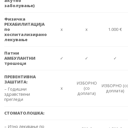
акутно
заболување)
Физичка
РЕХАБИЛИТАЦИЈА
по
x
x
1.000 €
хоспитализирано
лекување
Патни
АМБУЛАНТНИ
✓
✓
✓
трошоци
ПРЕВЕНТИВНА
ЗАШТИТА:
ИЗБОРНО
ИЗБОРНО (с
x
(со
– Годишни
доплата)
доплата)
здравствени
прегледи
СТОМАТОЛОШКА:
– Итно лекување по