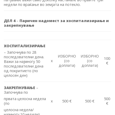
недели по враќање во земјата на потекло.
ДЕЛ 4
–
Паричен надомест за хоспитализирање и
закрепнување
ХОСПИТАЛИЗИРАЊЕ
– Започнува по 28
ИЗБОРНО
ИЗБОРНО
последователни дена.
100
x
(со
(со
Важи за најмногу 50
€
доплата)
доплата)
последователни дена
од покритието (по
целосен ден)
ЗАКРЕПНУВАЊЕ
–
Започнува по
500
првата целосна недела
x
500 €
500 €
€
(по
целосна недела/
најмногу 10 недели)