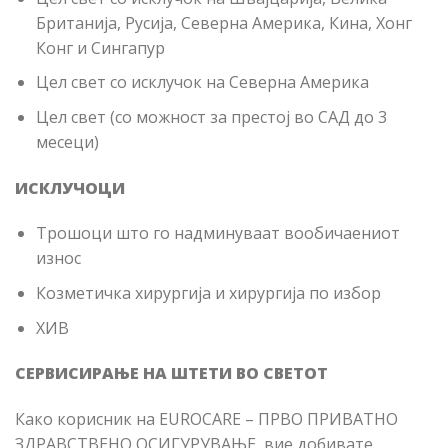
Британија, Русија, Северна Америка, Кина, Хонг
Конг и Сингапур
Цел свет со исклучок на Северна Америка
Цел свет (со можност за престој во САД до 3
месеци)
ИСКЛУЧОЦИ
Трошоци што го надминуваат вообичаениот
износ
Козметичка хирургија и хирургија по избор
ХИВ
СЕРВИСИРАЊЕ НА ШТЕТИ
ВО
СВЕТОТ
Како корисник на EUROCARE – ПРВО ПРИВАТНО
ЗДРАВСТВЕНО ОСИГУРУВАЊЕ, вие добивате