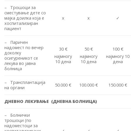
– Трошоци за
сместување дете со
мајка доилка која е
x
x
✓
хоспитализиран
пациент
– Паричен
надомест по вечер
30 €
50 €
100 €
доколку
најмногу
најмногу
најмногу 10
осигуреникот се
10 дена
10 дена
дена
лекува во јавна
болница
– Трансплантација
50.000 €
100.000 €
150.000 €
на органи
ДНЕВНО ЛЕКУВАЊЕ
(
ДНЕВНА БОЛНИЦА)
– Болнички
трошоци (по
надоместоци за
хоспитализирани
✓
✓
✓