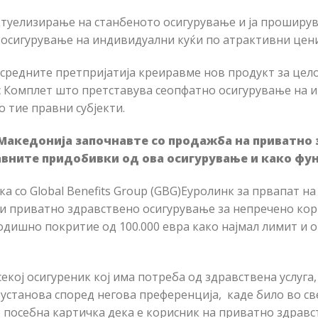
туелизирање на станбеното осигурување и ја проширув
 осигурување на индивидуални куќи по атрактивни цени
 средните претпријатија креиравме нов продукт за цело
с Комплет што претставува сеопфатно осигурување на 
 тие правни субјекти.
 Македонија започнавте со продажба на приватно
лавните придобивки од ова осигурување и како фу
ка со Global Benefits Group (GBG)Еуролинк за првапат н
ди приватно здравствено осигурување за непречено ко
годишно покритие од 100.000 евра како најмал лимит и о
секој осигуреник кој има потреба од здравствена услуг
установа според негова преференција, каде било во св
о посебна картичка дека е корисник на приватно здравс