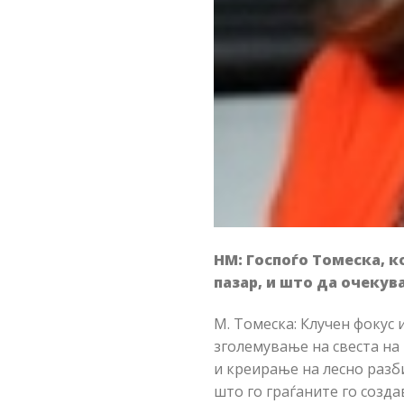
НМ: Госпоѓо Томеска, 
пазар, и што да очеку
М. Томеска: Клучен фокус 
зголемување на свеста на
и креирање на лесно разб
што го граѓаните го созда