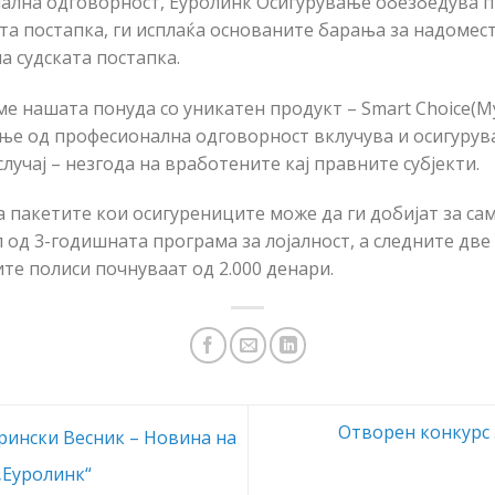
нална одговорност, Еуролинк Осигурување обезбедува 
та постапка, ги исплаќа основаните барања за надомест
 судската постапка.
е нашата понуда со уникатен продукт – Smart Choice(М
ање од професионална одговорност вклучува и осигурув
лучај – незгода на вработените кај правните субјекти.
 пакетите кои осигурениците може да ги добијат за сам
 од 3-годишната програма за лојалност, а следните две
те полиси почнуваат од 2.000 денари.
Отворен конкурс 
рински Весник – Новина на
„Еуролинк“