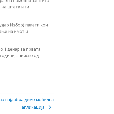
правна помош и заштита
 на штета и ги
удар Избор) пакети кои
ање на имот и
о 1 денар за првата
 години, зависно од
за најдобра демо мобилна
апликација