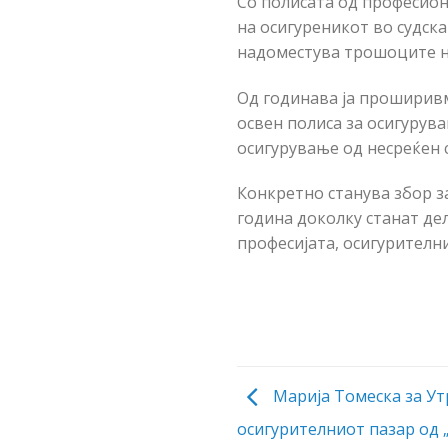
Со полисата од професио
на осигуреникот во судска
надоместува трошоците на
Од годинава ја проширивм
освен полиса за осигурув
осигурување од несреќен с
Конкретно станува збор за
година доколку станат дел
професијата, осигурителни
Марија Томеска за Ут
осигурителниот пазар од 