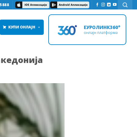
5888
ЕУРОЛИНК360°
КУПИ ОНЛАЈН
онлајн платформа
акедонија