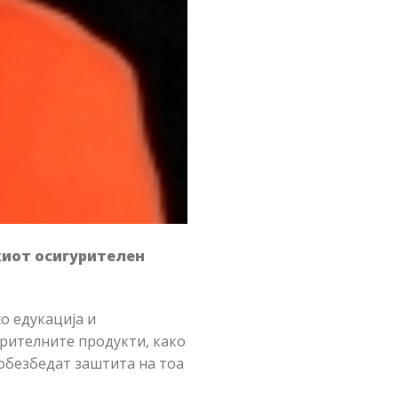
киот осигурителен
о едукација и
урителните продукти, како
обезбедат заштита на тоа