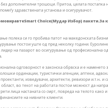
 без дополнителни трошоци. Притоа, целата постапка 
омеѓу здравствената установа и осигурувачот.
омовиравте
Smart Choice
(Мудар Избор) пакети
.
За 
вање полека си го пробива патот на македонската бизни
гурување постои уште од пред неколку години. Еуролинк
е лидер на пазарот во осигурување од професионална од
.
онална одговорност е законска обрвска и е наменето з
лошки ординации, туристички агенции, аптеки, адвока
проектанти, изведувачи, архитекти, ревизори и.т.н.. и с
 област, во текот на работата постои можност да напра
рети лица настаната со смрт, повреда на телото како 
финансиите на нивните клиенти.