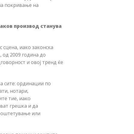
на покривање на
каков производ станува
с сцена, иако законска
, од 2009 година до
говорност и овој тренд ќе
а сите: ординации по
ти, нотари,
ите тие, иако
ват грешка и да
и оштетување или