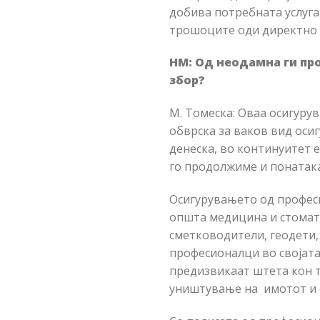
добива потребната услуга
трошоците оди директно п
НМ: Од неодамна ги пр
збор?
М. Томеска: Оваа осигуру
обврска за ваков вид оси
денеска, во континуитет 
го продолжиме и понатака
Осигурувањето од професи
општа медицина и стомато
сметководители, геодети, 
професионалци во својата
предизвикаат штета кон т
уништување на имотот и 