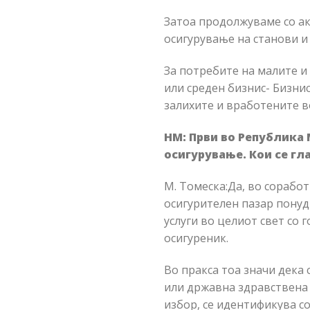
Затоа продолжуваме со ак
осигурување на станови и
За потребите на малите и
или среден бизнис- Бизни
залихите и вработените во
НМ: Први во Република
осигурување. Кои се г
М. Томеска:Да, во соработ
осигурителен пазар пону
услуги во целиот свет со 
осигуреник.
Во пракса тоа значи дека 
или државна здравствена 
избор, се идентификува с