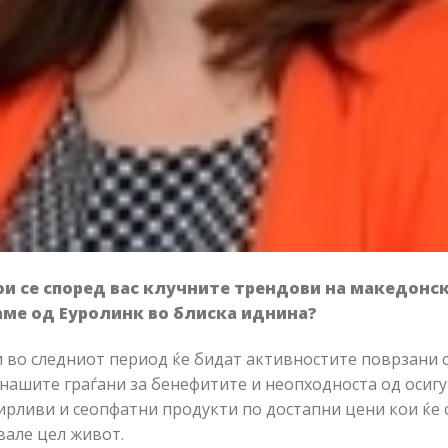
кои се според вас клучните трендови на македонс
ваме од Еуролинк во блиска иднина?
и во следниот период ќе бидат активностите поврзани с
 нашите граѓани за бенефитите и неопходноста од осиг
ирливи и сеопфатни продукти по достапни цени кои ќе 
вале цел живот.