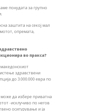
аме понудата за групно
.
сна заштита на секој мал
имотот, опремата,
 здравствено
нкционира во пракса?
а македонскиот
ристење здравствени
пција до 3.000.000 евра по
а, може да избере приватна
етот -исклучиво по негов
твено осигурување и ја