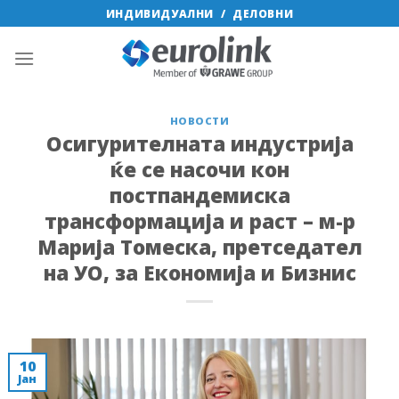
Skip
ИНДИВИДУАЛНИ
/
ДЕЛОВНИ
to
content
НОВОСТИ
Осигурителната индустрија
ќе се насочи кон
постпандемиска
трансформација и раст – м-р
Марија Томеска, претседател
на УО, за Економија и Бизнис
10
Јан