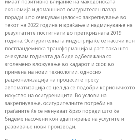
имаат позитивно влијание на македонската
економија и домашниот осигурителен пазар
поради што очекувам целосно закрепнување во
текот на 2022 година и враќање и надминување на
резултатите постигнати во преткризната 2019
година. Осигурителната индустрија ќе се насочи кон
постпандемиска трансформација и раст така што
очекувам годината да биде одбележана со
зголемено вложување во кадарот и скок во
примена на нови технологии, односно
рационализација на процесите преку
автоматизација со цел да се подобри корисничкото
искуство на осигурениците. Во услови на
закрепнување, осигурителните потреби на
граѓаните ќе се менуваат брзо поради што ќе
бидеме насочени кон адаптирање на услугите и
развивање нови производи.