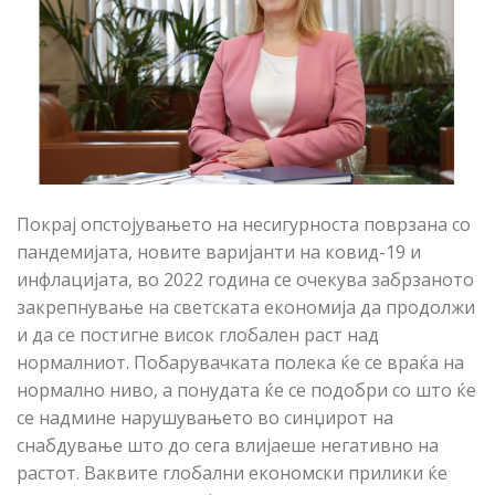
Покрај опстојувањето на несигурноста поврзана со
пандемијата, новите варијанти на ковид-19 и
инфлацијата, во 2022 година се очекува забрзаното
закрепнување на светската економија да продолжи
и да се постигне висок глобален раст над
нормалниот. Побарувачката полека ќе се враќа на
нормално ниво, а понудата ќе се подобри со што ќе
се надмине нарушувањето во синџирот на
снабдување што до сега влијаеше негативно на
растот. Ваквите глобални економски прилики ќе