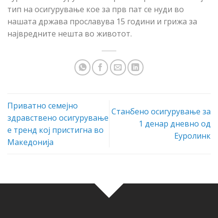
тип на осигурување кое за прв пат се нуди во
нашата држава прославува 15 години и грижа за
највредните нешта во животот.
Приватно семејно
Станбено осигурување за
здравствено осигурување
1 денар дневно од
е тренд кој пристигна во
Еуролинк
Македонија