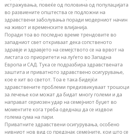
истражувања, повеќе од половина од популацијата
во развиените општества се подложни на
здравствени заболувања поради модерниот начин
на живот и временските влијанија.
Поради тоа во последно време трендовите во
западниот свет откриваат дека сопственото
здравје и здравјето на семејството се на врвот на
листата со приоритети на луѓето во Западна
Европа и САД. Тука се подразбира здравствената
заштита и приватното здравствено осигурување,
кое е хит во светот. Тоа е така бидејќи
здравствените проблеми предизвикуваат трошоци
за лечење кои можат да бидат многу големи и да
направат сериозен удар на семејниот буџет во
моментите кога треба одеднаш да се издвои
голема сума на пари.
Приватните здравствени осигурувања, особено
нивниот нов вид со предзнак семејните, кои што се