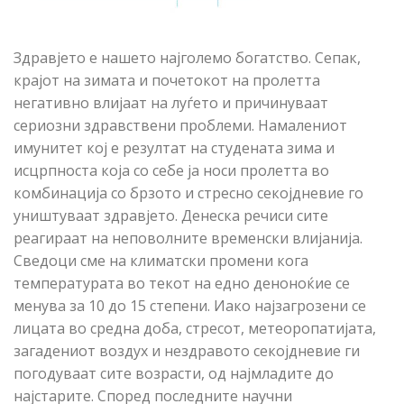
Здравјето е нашето најголемо богатство. Сепак,
крајот на зимата и почетокот на пролетта
негативно влијаат на луѓето и причинуваат
сериозни здравствени проблеми. Намалениот
имунитет кој е резултат на студената зима и
исцрпноста која со себе ја носи пролетта во
комбинација со брзото и стресно секојдневие го
уништуваат здравјето. Денеска речиси сите
реагираат на неповолните временски влијанија.
Сведоци сме на климатски промени кога
температурата во текот на едно деноноќие се
менува за 10 до 15 степени. Иако најзагрозени се
лицата во средна доба, стресот, метеоропатијата,
загадениот воздух и нездравото секојдневие ги
погодуваат сите возрасти, од најмладите до
најстарите. Според последните научни