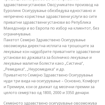
здравствени установи. Овој уникатен производ на
Еуролинк Осигурување обезбедува едноставно и
непречено користење здравствени услуги во сите
приватни здравствени установи во Република
Македонија и во Европа по избор на клиентот, без
ограничување.
Пакетот Семејно Здравствено Осигурување
овозможува директна исплата на трошоците за
лекување кон најдобрите приватните здравствени
установи во државата за болничко лекување и
лекување малигни болести како „Систина“,
„Ремедика“, „Неуромедика“ и др.
Приватното Семејно Здравствено Осигурување
нуди три вида на осигурување – Основно, Комфорт
и Премиум, кои се движат од месечни премии за
целото семејство од 1800, 2000 и 3350 денари.
Семејното здравствено осигурување овозможува