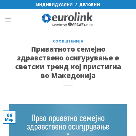
Skip
ИНДИВИДУАЛНИ
/
ДЕЛОВНИ
to
content
СООПШТЕНИЈА
Приватното семејно
здравствено осигурување е
светски тренд кој пристигна
во Македонија
06
Мар