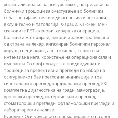
хоспитализирање на осигуреникот, покривање на
болнички трошоци за сместување во болничка
соба, специјалистички и дијагностички постапки,
вклучително и патологија, Х-зраци, КТ-скен, MRI-
скеновите PET-скенови, хируршка операција,
болнички материјали, лекови и завои пропишани
од страна на лекар, ангажиран болнички персонал,
хирург, специјалист, анестезиолог, користење
интензивна нега, користење на операциона сала и
импланти. Со овој продукт се предвидуваат и
трошоци за превентивни прегледи по избор на
осигуреникот без претходна индикација и тоа:
гинеколошки преглед, кардиолошки преглед, ЕКГ,
комплетна дијагностика на гради, мамографија,
уролошки преглед, интернистички преглед,
стоматолошки прегледи, офталмолошки прегледи и
лабораториски анализи.
Еуролинк Осигурување со промовирањето на овој