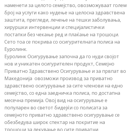
наменети за целото семејство, овозможуваат голем
број на услуги како нудење на целосна здравствена
заштита, прегледи, лечење на тешки заболувања,
хируршки интервенции и специјалистички
постапки без чекање ред и плаќање на трошоци.
Сето тоа се покрива со осигурителната полиса на
Еуролинк.
Еуролинк Осигурување започна да го нуди својот
нов и уникатен осигурителен продукт, Семејно
Приватно Здравствено Осигурување и за првпат во
Македонија овозможи производ за приватно
здравствено осигурување за сите членови на едно
семејство, со една заедничка полиса, по достапна
месечна премија. Овој вид на осигурување е
популарен во светот бидејќи со полисата за
семејното приватно здравствено осигурување се
обезбедува широк спектар на покритие на
трошоци за лекување во сите приватни