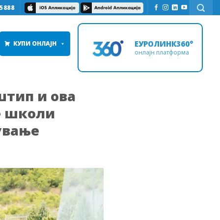
5888
ЕУРОЛИНК360°
КУПИ ОНЛАЈН
онлајн платформа
штип и ова
е школи
ување