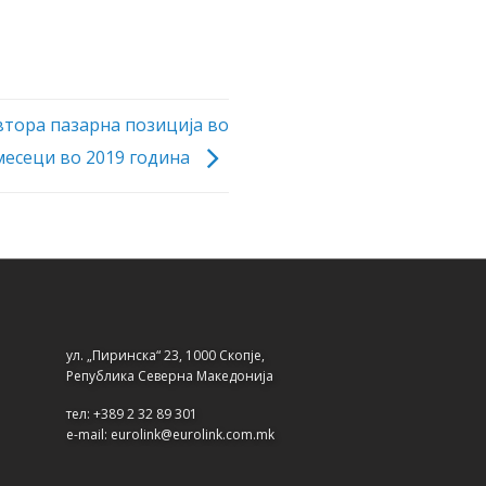
втора пазарна позиција во
месеци во 2019 година
ул. „Пиринска“ 23, 1000 Скопје,
Република Северна Македонија
тел: +389 2 32 89 301
e-mail: eurolink@eurolink.com.mk