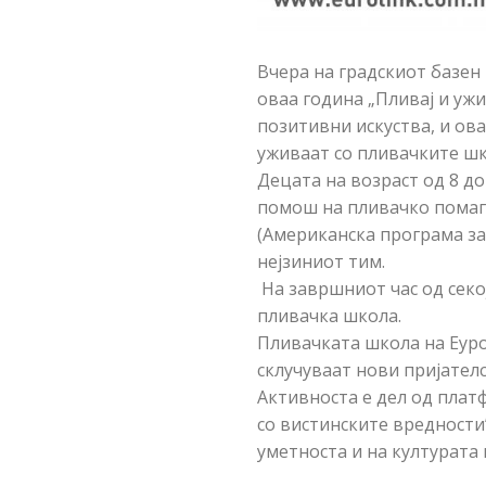
Вчера на градскиот базен
оваа година „Пливај и уж
позитивни искуства, и ов
уживаат со пливачките шк
Децата на возраст од 8 д
помош на пливачко помаг
(Американска програма за
нејзиниот тим.
На завршниот час од секо
пливачка школа.
Пливачката школа на Еуро
склучуваат нови пријателс
Активноста е дел од плат
со вистинските вредности
уметноста и на културата