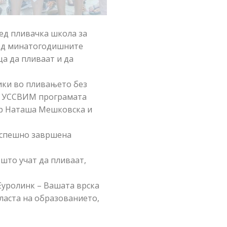
ед пливачка школа за
и од минатогодишните
а да пливаат и да
ники во пливањето без
по УССВИМ програмата
-р Наташа Мешковска и
 успешно завршена
што учат да пливаат,
Еуролинк – Вашата врска
бласта на образованието,