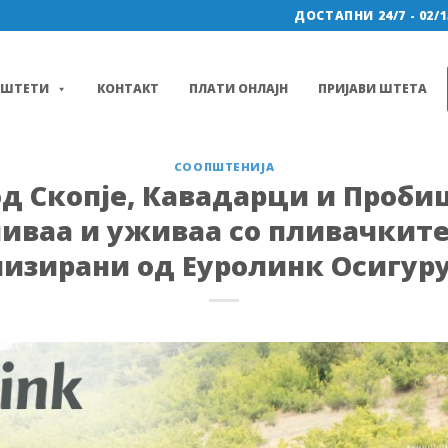
ДОСТАПНИ 24/7 - 02/1
ШТЕТИ
КОНТАКТ
ПЛАТИ ОНЛАЈН
ПРИЈАВИ ШТЕТА
СООПШТЕНИЈА
од Скопје, Кавадарци и Проби
ливаа и уживаа со пливачкит
низирани од Еуролинк Осигур