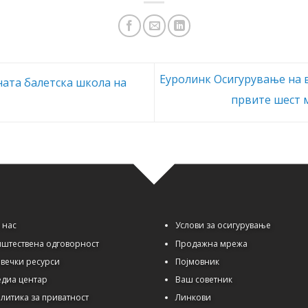
Еуролинк Осигурување на 
ата балетска школа на
првите шест 
 нас
Услови за осигурување
штествена одговорност
Продажна мрежа
вечки ресурси
Појмовник
диа центар
Ваш советник
литика за приватност
Линкови