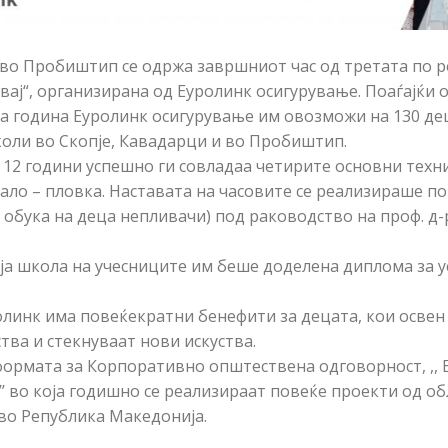
 во Пробиштип се одржа завршниот час од третата по р
ивај“, организирана од Еуролинк осигурување. Поаѓајќ
аа година Еуролинк осигурување им овозможи на 130 дец
оли во Скопје, Кавадарци и во Пробиштип.
о 12 години успешно ги совладаа четирите основни тех
ало – пловка. Наставата на часовите се реализираше 
 обука на деца непливачи) под раководство на проф. д
ја школа на учесниците им беше доделена диплома за
линк има повеќекратни бенефити за децата, кои освен 
тва и стекнуваат нови искуства.
формата за Корпоративно општествена одговорност, ,, 
’’ во која годишно се реализираат повеќе проекти од о
 во Република Македонија.