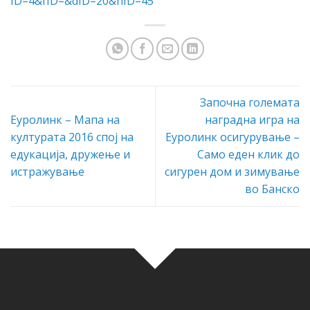
ID=4&fID=&dID=20&nID=45
Започна големата
Еуролинк – Мапа на
наградна игра на
културата 2016 спој на
Еуролинк осигурување –
едукација, дружење и
Само еден клик до
истражување
сигурен дом и зимување
во Банско