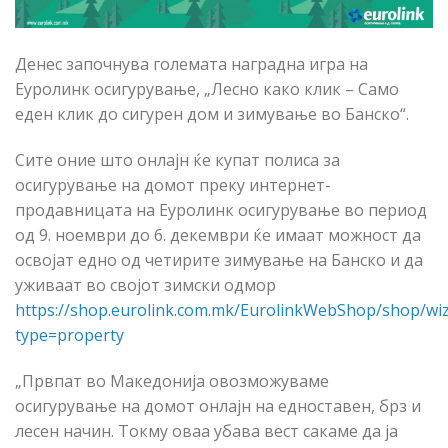
Денес започнува големата наградна игра на
Еуролинк осигурување, „Лесно како клик – Само
еден клик до сигурен дом и зимување во Банско“.
Сите оние што онлајн ќе купат полиса за
осигурување на домот преку интернет-
продавницата на Еуролинк осигурување во период
од 9. ноември до 6. декември ќе имаат можност да
освојат едно од четирите зимување на Банско и да
уживаат во својот зимски одмор
https://shop.eurolink.com.mk/EurolinkWebShop/shop/wi
type=property
„Првпат во Македонија овозможуваме
осигурување на домот онлајн на едноставен, брз и
лесен начин. Токму оваа убава вест сакаме да ја