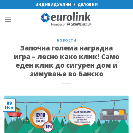
Skip
ИНДИВИДУАЛНИ
/
ДЕЛОВНИ
to
content
НОВОСТИ
Започна голема наградна
игра – лесно како клик! Само
еден клик до сигурен дом и
зимување во Банско
09
Ное