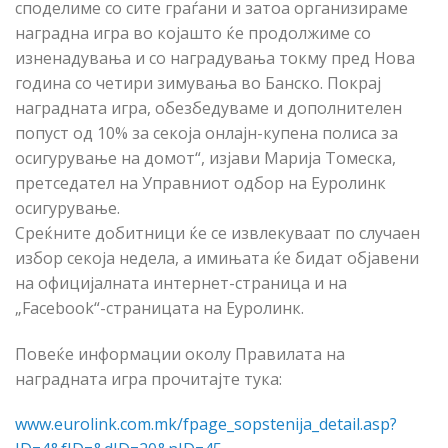
споделиме со сите граѓани и затоа организираме
наградна игра во којашто ќе продолжиме со
изненадувања и со наградувања токму пред Нова
година со четири зимувања во Банско. Покрај
наградната игра, обезбедуваме и дополнителен
попуст од 10% за секоја онлајн-купена полиса за
осигурување на домот“, изјави Марија Томеска,
претседател на Управниот одбор на Еуролинк
осигурување.
Среќните добитници ќе се извлекуваат по случаен
избор секоја недела, а имињата ќе бидат објавени
на официјалната интернет-страница и на
„Facebook“-страницата на Еуролинк.
Повеќе информации околу Правилата на
наградната игра прочитајте тука:
www.eurolink.com.mk/fpage_sopstenija_detail.asp?