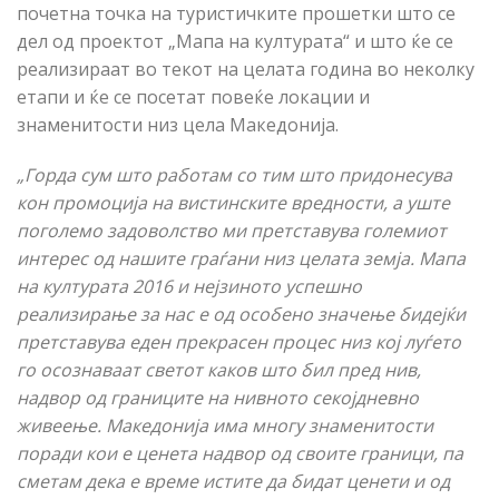
почетна точка на туристичките прошетки што се
дел од проектот „Мапа на културата“ и што ќе се
реализираат во текот на целата година во неколку
етапи и ќе се посетат повеќе локации и
знаменитости низ цела Македонија.
„Горда сум што работам со тим што придонесува
кон промоција на вистинските вредности, а уште
поголемо задоволство ми претставува големиот
интерес од нашите граѓани низ целата земја. Мапа
на културата 2016 и нејзиното успешно
реализирање за нас е од особено значење бидејќи
претставува еден прекрасен процес низ кој луѓето
го осознаваат светот каков што бил пред нив,
надвор од границите на нивното секојдневно
живеење. Македонија има многу знаменитости
поради кои е ценета надвор од своите граници, па
сметам дека е време истите да бидат ценети и од