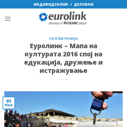
Skip
ИНДИВИДУАЛНИ
/
ДЕЛОВНИ
to
content
СООПШТЕНИЈА
Еуролинк – Мапа на
културата 2016 спој на
едукација, дружење и
истражување
01
Ное