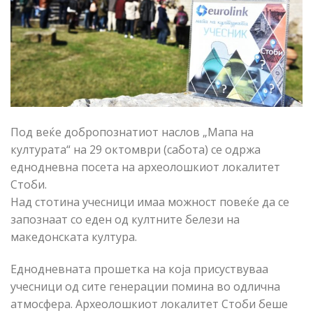
Под веќе добропознатиот наслов „Мапа на
културата“ на 29 октомври (сабота) се одржа
еднодневна посета на археолошкиот локалитет
Стоби.
Над стотина учесници имаа можност повеќе да се
запознаат со еден од култните белези на
македонската култура.
Еднодневната прошетка на која присуствуваа
учесници од сите генерации помина во одлична
атмосфера. Археолошкиот локалитет Стоби беше