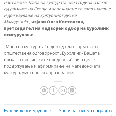
нас самите. Мапа на културата оваа година излезе
од рамките на Скопје и започнавме со запознавање
и доживување на културниот дух на
Македонија
“,
изјави Олга Костовска,
претседател на Надзорен одбор на Еуролинк
осигурување.
„Мапа на културата“ е дел од платформата за
општествена одговорност „Еуролинк- Вашата
врска со вистинските вредности“, чија цел е
поддржување и афирмирање на македонската
култура, уметност и образование.
Еуролинк осигурување
Започна голема наградна