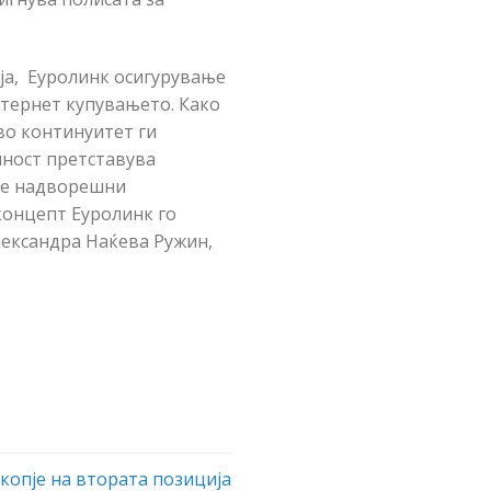
ја, Еуролинк осигурување
тернет купувањето. Како
во континуитет ги
ност претставува
те надворешни
концепт Еуролинк го
Александра Наќева Ружин,
копје на втората позиција