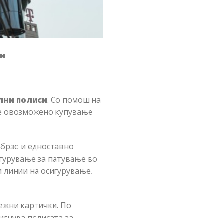
си
лни полиси
. Со помош на
иде овозможено купување
 брзо и едноставно
игурување за патување во
 линии на осигурување,
тежни картички. По
игнува полисата за