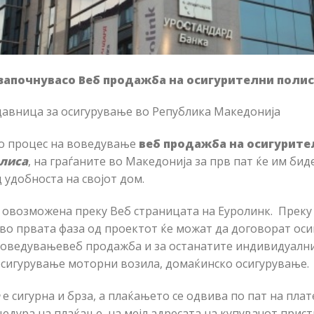
започн
ува
со Веб продажба на осигурителни поли
ница за осигурување во Република Македонија
во процес на воведување
веб продажба на осигурите
олиса
, на граѓаните во Македонија за прв пат ќе им б
 удобноста на својот дом.
 овозможена преку Веб страницата на Еуролинк. Преку
во првата фаза од проектот ќе можат да договорат ос
 воведувањевеб продажба и за останатите индивидуални
 осигурување моторни возила, домаќинско осигурување.
е сигурна и брза, а плаќањето се одвива по пат на пла
дура на плаќање, на мејл адресата на купувачот прист