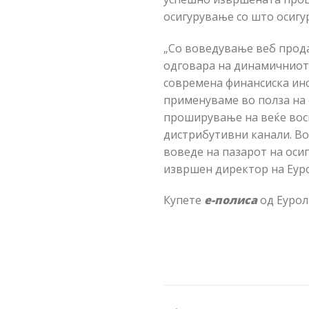
осигурување со што осигу
„Со воведување веб прод
одговара на динамичниот 
современа финансиска инс
применуваме во полза на
проширување на веќе вос
дистрибутивни канали. Во
воведе на пазарот на осиг
извршен директор на Еур
Купете
е-полиса
од Еурол