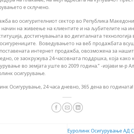
рувањето е склучено.
ажба во осигурителниот сектор во Република Македони
начин на живеење на клиентите и на љубителите на ин
титуција, достигнувањата во дигиталната технологија 
 осигурениците. Воведувањето на веб продажбата всуш
поставената интернет продажба, овозможена за наши
едно, се заокружува 24-часовната поддршка, која како 
урување во земјата уште во 2009 година.” -изјави м-р 
олинк осигурување.
инк Осигурување, 24 часа дневно, 365 дена во годината!
Еуролинк Осигурување АД С