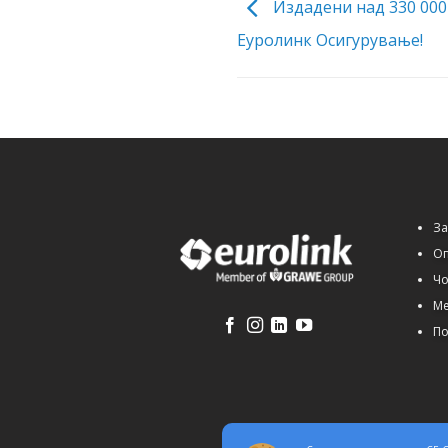
Издадени над 330 000
Еуролинк Осигурување!
За
Оп
Чо
Ме
По