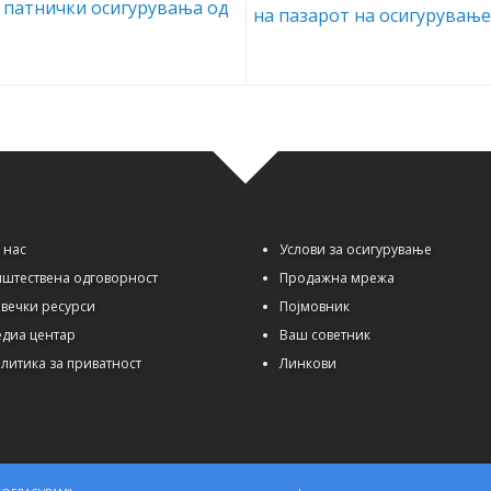
 патнички осигурувања од
на пазарот на осигурувањ
 нас
Услови за осигурување
штествена одговорност
Продажна мрежа
вечки ресурси
Појмовник
диа центар
Ваш советник
литика за приватност
Линкови