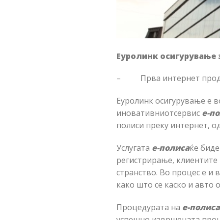
Еуролинк осигурување 
– Прва интернет продав
Еуролинк осигурување е 
иновативниотсервис
е-п
полиси преку интернет, од
Услугата
е-полиса
ќе биде
регистрирање, клиентите 
странство. Во процес е и
како што се каско и авто
Процедурата на
е-полиса
успешно извршената проце