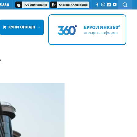
5888
ЕУРОЛИНК360°
КУПИ ОНЛАЈН
онлајн платформа
е