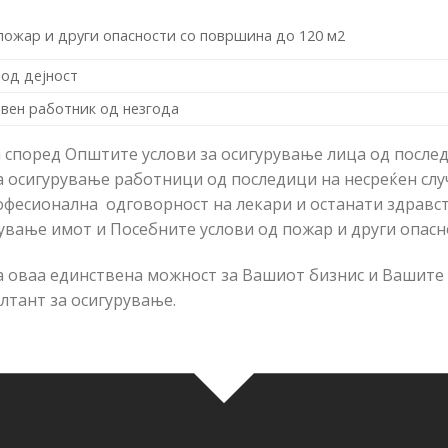
пожар и други опасности со површина до 120 м2
од дејност
вен работник од незгода
 според Општите услови за осигурување лица од последи
 осигурување работници од последици на несреќен случ
офесионална одговорност на лекари и останати здравс
ување имот и Посебните услови од пожар и други опасно
ја оваа единствена можност за Вашиот бизнис и Вашите
лтант за осигурување.