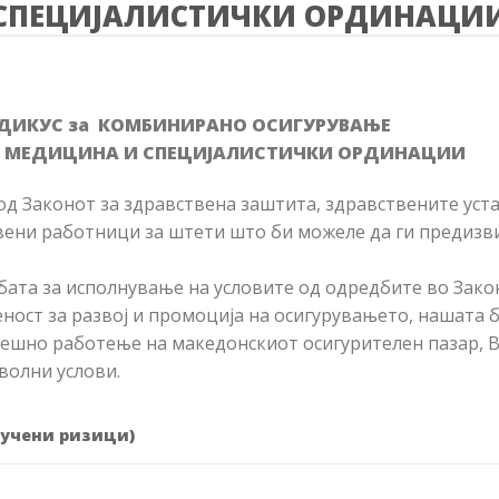
СПЕЦИЈАЛИСТИЧКИ ОРДИНАЦИ
МЕДИКУС за КОМБИНИРАНО ОСИГУРУВАЊЕ
 МЕДИЦИНА И СПЕЦИЈАЛИСТИЧКИ ОРДИНАЦИИ
 од Законот за здравствена заштита, здравствените уст
твени работници за штети што би можеле да ги предиз
бата за исполнување на условите од одредбите во Зако
ност за развој и промоција на осигурувањето, нашата 
ешно работење на македонскиот осигурителен пазар, В
волни услови.
лучени ризици)