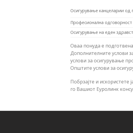
Осигурување канцеларии од 
Професионална одговорност 
Oсигурување на еден здравст
Оваа понуда е подготвена
Дополнителните услови за
услови за осигурување пр
Општите услови за осигур
Побрзајте и искористете 
го Вашиот Еуролинк консу