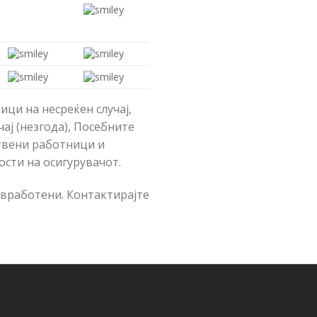
ци на несреќен случај,
ај (незгода), Посебните
твени работници и
сти на осигурувачот.
 вработени. Контактирајте