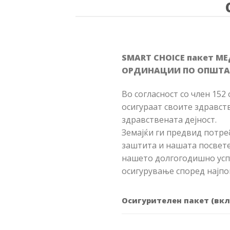
SMART CHOICE пакет 
ОРДИНАЦИИ ПО ОПШТА
Во согласност со член 152
осигураат своите здравс
здравствената дејност.
Земајќи ги предвид потре
заштита и нашата посвете
нашeто долгогодишно усп
осигурување според најпо
Осигурителен пакет (вк