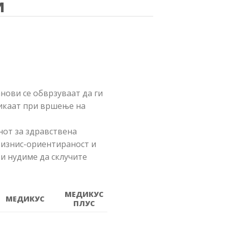
И
анови се обврзуваат да ги
викаат при вршење на
нот за здравствена
бизнис-ориентираност и
и нудиме да склучите
МЕДИКУС
МЕДИКУС
ПЛУС